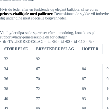
Hvis du leder efter en funklende og elegant balkjole, så se vores
prinsesseballkjole med pailletter
.
Dette skinnende stykke vil forbedre
dig under dine mest specielle begivenheder.
Vi tilbyder tilpassede størrelser efter anmodning, kontakt os på
support@lady-prinsessekjole.dk for detaljer
< th>TALJEKREDESLAG < td>63 < td>80 < td>110 < /tr>
STØRRELSE
BRYSTKREDESLAG
HOFTER
32
92
34
67
84
9
36
70
87
9
38
72
89
1
40
77
93
1
42
80
96
1