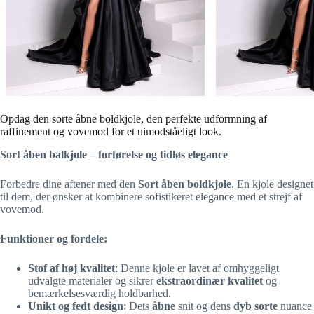
Opdag den sorte åbne boldkjole, den perfekte udformning af
raffinement og vovemod for et uimodståeligt look.
Sort åben balkjole – forførelse og tidløs elegance
Forbedre dine aftener med den
Sort åben boldkjole
. En kjole designet
til dem, der ønsker at kombinere sofistikeret elegance med et strejf af
vovemod.
Funktioner og fordele:
Stof af høj kvalitet
: Denne kjole er lavet af omhyggeligt
udvalgte materialer og sikrer
ekstraordinær kvalitet
og
bemærkelsesværdig holdbarhed.
Unikt og fedt design
: Dets
åbne
snit og dens
dyb sorte
nuance