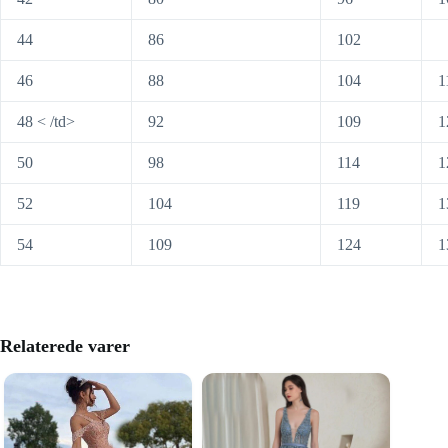
44
86
102
46
88
104
1
48 < /td>
92
109
1
50
98
114
1
52
104
119
1
54
109
124
1
Relaterede varer