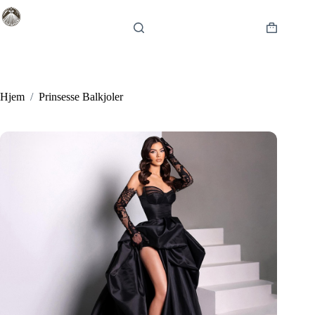
Fortsæt
til
indhold
Indkøbsku
Hjem
/
Prinsesse Balkjoler