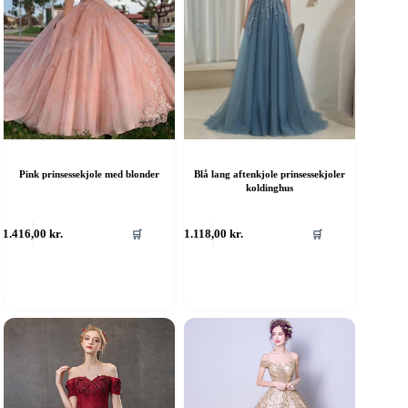
Pink prinsessekjole med blonder
Blå lang aftenkjole prinsessekjoler
koldinghus
ette
Dette
1.416,00
kr.
1.118,00
kr.
🛒
🛒
are
vare
ar
har
ere
flere
rianter.
varianter.
ulighederne
Mulighederne
an
kan
ælges
vælges
å
på
aresiden
varesiden