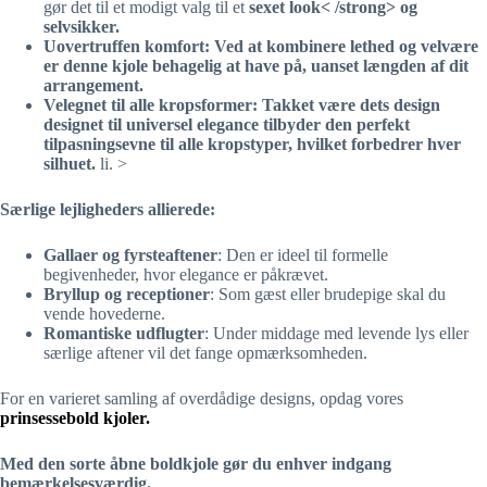
gør det til et modigt valg til et
sexet look< /strong> og
selvsikker.
Uovertruffen komfort
: Ved at kombinere
lethed
og velvære
er denne kjole behagelig at have på, uanset længden af ​​dit
arrangement.
Velegnet til alle kropsformer
: Takket være dets design
designet til universel elegance tilbyder den
perfekt
tilpasningsevne til alle kropstyper
, hvilket forbedrer hver
silhuet.
li. >
Særlige lejligheders allierede:
Gallaer og fyrsteaftener
: Den er ideel til formelle
begivenheder, hvor elegance er påkrævet.
Bryllup og receptioner
: Som gæst eller brudepige skal du
vende hovederne.
Romantiske udflugter
: Under middage med levende lys eller
særlige aftener vil det fange opmærksomheden.
For en varieret samling af overdådige designs, opdag vores
prinsessebold kjoler.
Med den sorte åbne boldkjole gør du enhver indgang
bemærkelsesværdig.