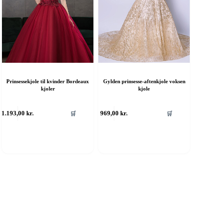
Prinsessekjole til kvinder Bordeaux
Gylden prinsesse-aftenkjole voksen
kjoler
kjole
ette
Dette
1.193,00
kr.
969,00
kr.
🛒
🛒
are
vare
ar
har
ere
flere
rianter.
varianter.
ulighederne
Mulighederne
an
kan
ælges
vælges
å
på
aresiden
varesiden