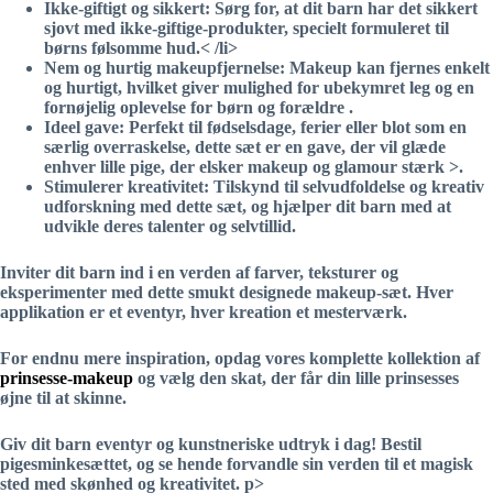
Ikke-giftigt og sikkert
: Sørg for, at dit barn har det sikkert
sjovt med
ikke-giftige
-produkter, specielt formuleret til
børns følsomme hud.< /li>
Nem og hurtig makeupfjernelse
: Makeup kan fjernes
enkelt
og hurtigt
, hvilket giver mulighed for ubekymret leg og en
fornøjelig
oplevelse for børn og forældre .
Ideel gave
: Perfekt til fødselsdage, ferier eller blot som en
særlig overraskelse, dette sæt er en gave, der vil glæde
enhver lille pige, der elsker
makeup og glamour
stærk >.
Stimulerer kreativitet
: Tilskynd til selvudfoldelse og kreativ
udforskning med dette sæt, og hjælper dit barn med at
udvikle deres talenter og
selvtillid
.
Inviter dit barn ind i en verden af ​​farver, teksturer og
eksperimenter med dette smukt designede makeup-sæt. Hver
applikation er et eventyr, hver kreation et mesterværk.
For endnu mere inspiration, opdag vores komplette kollektion af
prinsesse-makeup
og vælg den skat, der får din lille prinsesses
øjne til at skinne.
Giv dit barn eventyr og kunstneriske udtryk i dag!
Bestil
pigesminkesættet, og se hende forvandle sin verden til et magisk
sted med skønhed og kreativitet.
p>