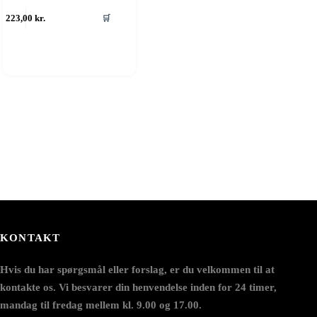
223,00
kr.
🛒
KONTAKT
Hvis du har spørgsmål eller forslag, er du velkommen til at
kontakte os. Vi besvarer din henvendelse inden for 24 timer,
mandag til fredag mellem kl. 9.00 og 17.00.