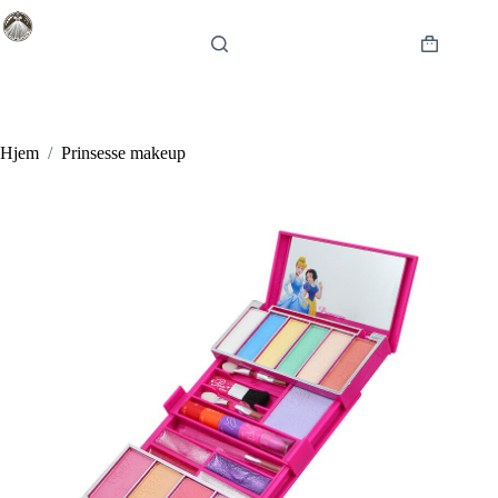
Fortsæt
til
indhold
Indkøbsku
Hjem
/
Prinsesse makeup