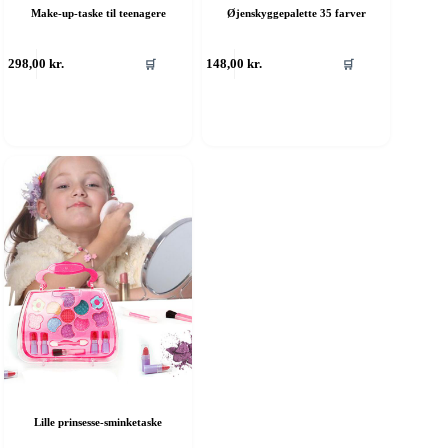
Make-up-taske til teenagere
Øjenskyggepalette 35 farver
298,00
kr.
148,00
kr.
🛒
🛒
Lille prinsesse-sminketaske