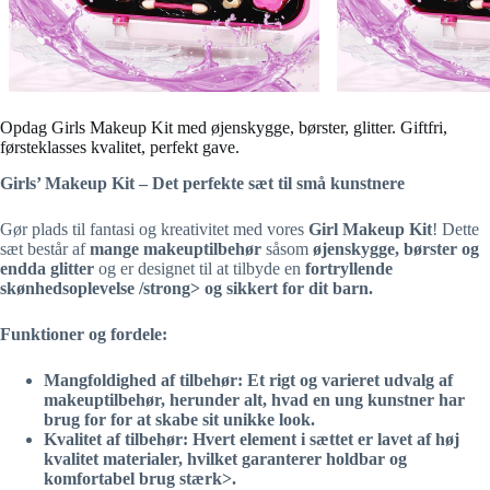
Opdag Girls Makeup Kit med øjenskygge, børster, glitter. Giftfri,
førsteklasses kvalitet, perfekt gave.
Girls’ Makeup Kit – Det perfekte sæt til små kunstnere
Gør plads til fantasi og kreativitet med vores
Girl Makeup Kit
! Dette
sæt består af
mange makeuptilbehør
såsom
øjenskygge, børster og
endda glitter
og er designet til at tilbyde en
fortryllende
skønhedsoplevelse
/strong> og
sikkert
for dit barn.
Funktioner og fordele:
Mangfoldighed af tilbehør
: Et
rigt
og
varieret
udvalg af
makeuptilbehør, herunder alt, hvad en ung kunstner har
brug for for at skabe sit unikke look.
Kvalitet af tilbehør
: Hvert element i sættet er lavet af
høj
kvalitet
materialer, hvilket garanterer
holdbar
og
komfortabel brug
stærk>.