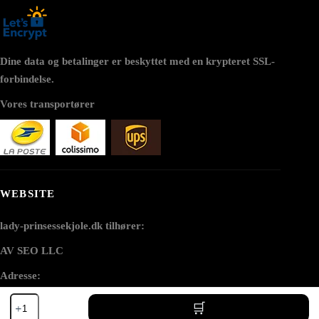
Dine data og betalinger er beskyttet med en krypteret SSL-
forbindelse.
Vores transportører
WEBSITE
lady-prinsessekjole.dk tilhører:
AV SEO LLC
Adresse:
Make-
1111B S Governors Ave STE 40127
up-
Dover, DE 19904