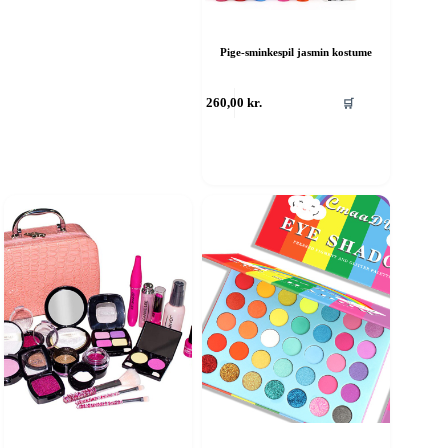
Pige-sminkespil jasmin kostume
260,00
kr.
🛒