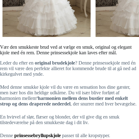
Vær den smukkeste brud ved at vælge en smuk, original og elegant
kjole med én rem. Denne prinsessekjole kan laves efter mål.
Leder du efter en
original brudekjole
? Denne prinsessekjole med én
rem vil være den perfekte allieret for kommende brude til at gå ned ad
kirkegulvet med ynde.
Med denne smukke kjole vil du være en sensation hos dine gæster,
men især hos din heldige udkårne. Du vil især blive forført af
harmonien mellem
‘harmonien mellem dens bustier med enkelt
strop og dens draperede nederdel
, der snurrer med hver bevægelse.
En hvirvel af slør, flæser og blonder, der vil give dig en smuk
tilstedeværelse på den smukkeste dag i dit liv.
Denne
prinsessebryllupskjole
passer til alle kropstyper.