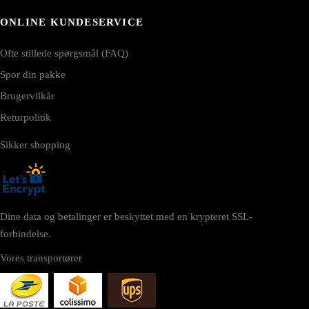
ONLINE KUNDESERVICE
Ofte stillede spørgsmål (FAQ)
Spor din pakke
Brugervilkår
Returpolitik
Sikker shopping
Dine data og betalinger er beskyttet med en krypteret SSL-
forbindelse.
Vores transportører