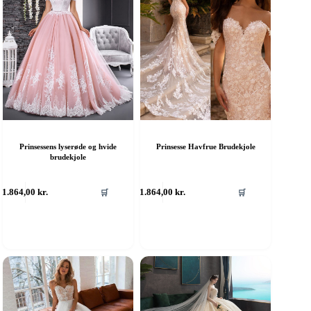
Prinsessens lyserøde og hvide
Prinsesse Havfrue Brudekjole
brudekjole
ette
Dette
1.864,00
kr.
1.864,00
kr.
🛒
🛒
are
vare
ar
har
ere
flere
rianter.
varianter.
ulighederne
Mulighederne
an
kan
ælges
vælges
å
på
aresiden
varesiden