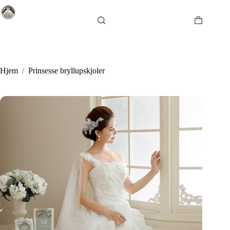
Fortsæt
til
indhold
Indkøbsku
Hjem
/
Prinsesse bryllupskjoler