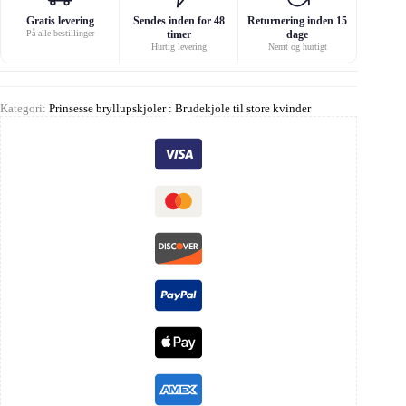
Gratis levering
Sendes inden for 48
Returnering inden 15
På alle bestillinger
timer
dage
Hurtig levering
Nemt og hurtigt
Kategori:
Prinsesse bryllupskjoler : Brudekjole til store kvinder