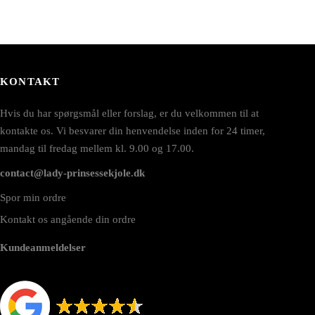
KONTAKT
Hvis du har spørgsmål eller forslag, er du velkommen til at
kontakte os. Vi besvarer din henvendelse inden for 24 timer,
mandag til fredag mellem kl. 9.00 og 17.00.
contact@lady-prinsessekjole.dk
Spor min ordre
Kontakt os angående din ordre
Kundeanmeldelser