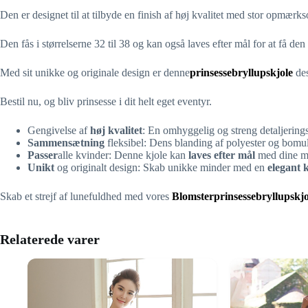
Den er designet til at tilbyde en finish af høj kvalitet med stor opmær
Den fås i størrelserne 32 til 38 og kan også laves efter mål for at få d
Med sit unikke og originale design er denne
prinsessebryllupskjole
des
Bestil nu, og bliv prinsesse i dit helt eget eventyr.
Gengivelse af
høj kvalitet
: En omhyggelig og streng detaljerings
Sammensætning
fleksibel: Dens blanding af polyester og bomu
Passer
alle kvinder: Denne kjole kan
laves efter mål
med dine m
Unikt
og originalt design: Skab unikke minder med en
elegant 
Skab et strejf af lunefuldhed med vores
Blomsterprinsessebryllupskjo
Relaterede varer