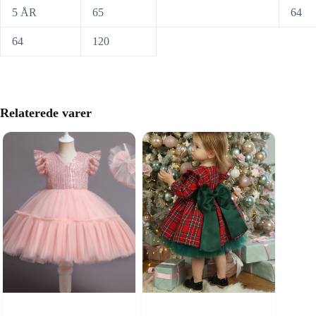
5 ÅR
65
64
64
120
Relaterede varer