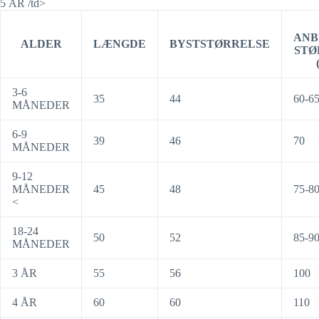
5 ÅR /td>
ANB
ALDER
LÆNGDE
BYSTSTØRRELSE
STØ
3-6
35
44
60-65
MÅNEDER
6-9
39
46
70
MÅNEDER
9-12
MÅNEDER
45
48
75-8
<
18-24
50
52
85-9
MÅNEDER
3 ÅR
55
56
100
4 ÅR
60
60
110