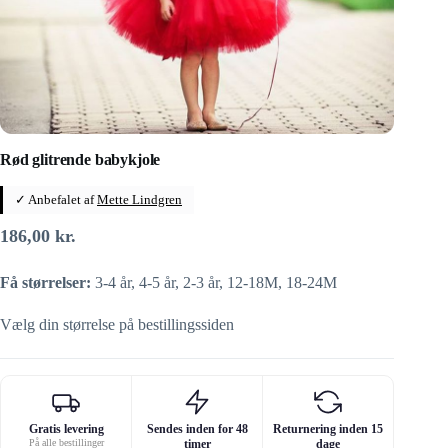
Rød glitrende babykjole
✓ Anbefalet af
Mette Lindgren
186,00
kr.
Få størrelser:
3-4 år, 4-5 år, 2-3 år, 12-18M, 18-24M
Vælg din størrelse på bestillingssiden
Gratis levering
Sendes inden for 48
Returnering inden 15
På alle bestillinger
timer
dage