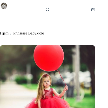
Fortsæt
til
indhold
Indkøbsku
Hjem
/
Prinsesse Babykjole