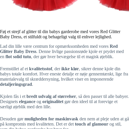
Føj et strejf af glitter til din babys garderobe med vores Red Glitter
Baby Dress, et stilfuldt og behageligt valg til enhver lejlighed.
Lad din lille være centrum for opmærksomheden med vores
Red
Glitter Baby Dress
. Denne livlige passionsrøde kjole er prydet med
en
flot solid tutu
, der gør hver bevægelse til et magisk øjeblik.
Fremstillet af et
kvalitetsstof
, der
ikke klør
, sikrer denne kjole din
babys totale komfort. Hver eneste detalje er nøje gennemtænkt, lige fra
materialevalg til skræddersyning, hvilket viser en imponerende
detaljeringsgrad
.
Kjolen fås i et
bredt udvalg af størrelser
, så den passer til alle babyer.
Designets
elegance
og
originalitet
gør den ideel til at forevige et
særligt øjeblik med den lille.
Desuden gør
muligheden for maskinvask
den nem at pleje uden at gå
på kompromis med kvaliteten. Det er det
touch af glamour
og stil,