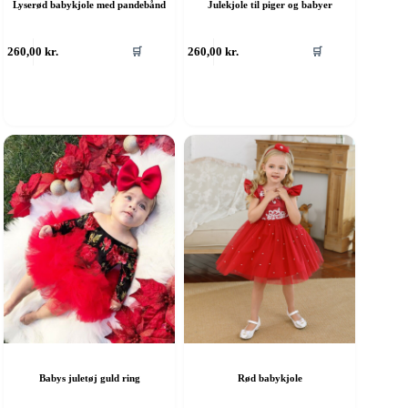
Lyserød babykjole med pandebånd
Julekjole til piger og babyer
ette
Dette
260,00
kr.
260,00
kr.
🛒
🛒
are
vare
ar
har
ere
flere
rianter.
varianter.
ulighederne
Mulighederne
an
kan
ælges
vælges
å
på
aresiden
varesiden
Babys juletøj guld ring
Rød babykjole