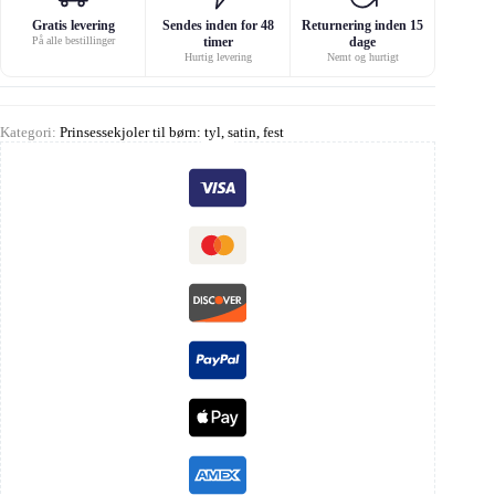
Gratis levering
Sendes inden for 48
Returnering inden 15
På alle bestillinger
timer
dage
Hurtig levering
Nemt og hurtigt
Kategori:
Prinsessekjoler til børn: tyl, satin, fest