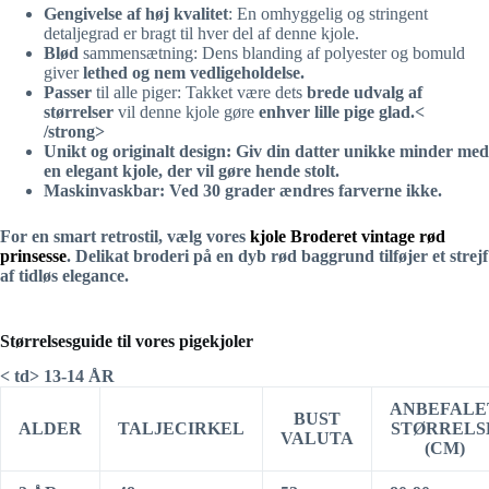
Gengivelse af høj kvalitet
: En omhyggelig og stringent
detaljegrad er bragt til hver del af denne kjole.
Blød
sammensætning: Dens blanding af polyester og bomuld
giver
lethed og nem vedligeholdelse.
Passer
til alle piger: Takket være dets
brede udvalg af
størrelser
vil denne kjole gøre
enhver lille pige glad.<
/strong>
Unikt og originalt design: Giv din datter unikke minder med
en
elegant kjole, der vil gøre hende stolt.
Maskinvaskbar
: Ved 30 grader ændres farverne ikke.
For en smart retrostil, vælg vores
kjole Broderet vintage rød
prinsesse
. Delikat broderi på en dyb rød baggrund tilføjer et strejf
af tidløs elegance.
Størrelsesguide til vores pigekjoler
< td> 13-14 ÅR
ANBEFALE
BUST
ALDER
TALJECIRKEL
STØRRELS
VALUTA
(CM)