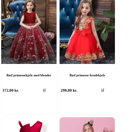
Rød prinsessekjole med blonder
Rød prinsesse-brudekjole
ette
Dette
372,00
kr.
298,00
kr.
🛒
🛒
are
vare
ar
har
ere
flere
arianter.
varianter.
ulighederne
Mulighederne
an
kan
ælges
vælges
å
på