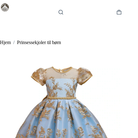
Fortsæt
til
indhold
Indkøbsku
Hjem
/
Prinsessekjoler til børn