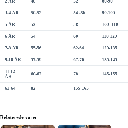
2 ÅR
48
52
80-90
3-4 ÅR
50-52
54 -56
90-100
5 ÅR
53
58
100 -110
6 ÅR
54
60
110-120
7-8 ÅR
55-56
62-64
120-135
9-10 ÅR
57-59
67-70
135-145
11-12
60-62
78
145-155
ÅR
63-64
82
155-165
Relaterede varer