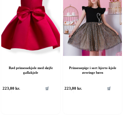
aresiden
varesiden
Rød prinsessekjole med sløjfe
Prinsessepige i sort hjerte-kjole
gallakjole
øreringe børn
ette
Dette
223,00
kr.
223,00
kr.
🛒
🛒
are
vare
ar
har
ere
flere
arianter.
varianter.
ulighederne
Mulighederne
an
kan
ælges
vælges
å
på
aresiden
varesiden