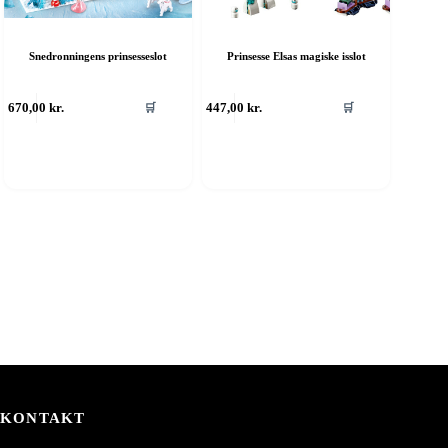
Snedronningens prinsesseslot
Prinsesse Elsas magiske isslot
670,00
kr.
447,00
kr.
🛒
🛒
KONTAKT