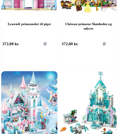
Lyserødt prinsesseslot til piger
Château prinsesse Skønheden og
udyret
372,00
kr.
372,00
kr.
🛒
🛒