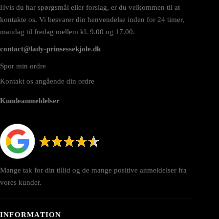
Hvis du har spørgsmål eller forslag, er du velkommen til at
kontakte os. Vi besvarer din henvendelse inden for 24 timer,
mandag til fredag mellem kl. 9.00 og 17.00.
contact@lady-prinsessekjole.dk
Spor min ordre
Kontakt os angående din ordre
Kundeanmeldelser
Mange tak for din tillid og de mange positive anmeldelser fra
vores kunder.
INFORMATION