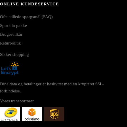
ONLINE KUNDESERVICE
Ofte stillede spørgsmål (FAQ)
Spor din pakke
Brugervilkår
Returpolitik
Sikker shopping
Dine data og betalinger er beskyttet med en krypteret SSL-
forbindelse.
Vores transportører