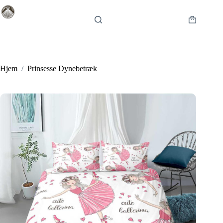
Fortsæt
til
indhold
Indkøbsku
Hjem
/
Prinsesse Dynebetræk