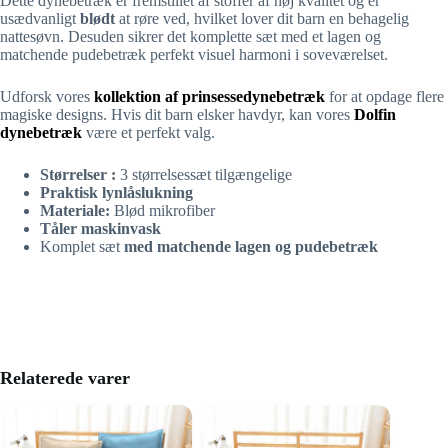
Dette dynebetræk er fremstillet af stoffer af høj kvalitet og er
usædvanligt
blødt
at røre ved, hvilket lover dit barn en behagelig
nattesøvn. Desuden sikrer det komplette sæt med et lagen og
matchende pudebetræk perfekt visuel harmoni i soveværelset.
Udforsk vores
kollektion af prinsessedynebetræk
for at opdage flere
magiske designs. Hvis dit barn elsker havdyr, kan vores
Dolfin
dynebetræk
være et perfekt valg.
Størrelser :
3 størrelsessæt tilgængelige
Praktisk lynlåslukning
Materiale:
Blød mikrofiber
Tåler maskinvask
Komplet sæt
med matchende lagen og pudebetræk
Relaterede varer