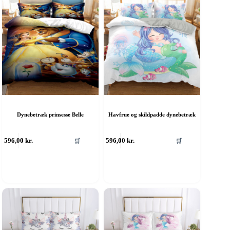
Dynebetræk prinsesse Belle
Havfrue og skildpadde dynebetræk
Dette
596,00
kr.
596,00
kr.
🛒
🛒
vare
har
flere
varianter.
Mulighederne
kan
vælges
på
varesiden