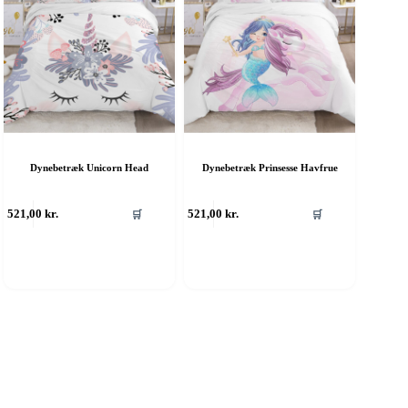
Dynebetræk Unicorn Head
Dynebetræk Prinsesse Havfrue
ette
Dette
521,00
kr.
521,00
kr.
🛒
🛒
are
vare
ar
har
ere
flere
rianter.
varianter.
ulighederne
Mulighederne
an
kan
ælges
vælges
å
på
aresiden
varesiden